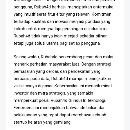
pengguna, Rubah4d berhasil menciptakan antarmuka
yang intuitif serta fitur-fitur yang relevan. Komitmen
terhadap kualitas dan inovasi menjadi pondasi yang
kokoh untuk menghadapi persaingan di industri ini.
Rubah4d tidak hanya ingin menjadi sekadar pilihan,
tetapi juga solusi utama bagi setiap pengguna.
Seiring waktu, Rubah4d berkembang pesat dan mulai
menarik perhatian masyarakat luas. Dengan strategi
pemasaran yang cerdas dan pendekatan yang
berbasis pada data, Rubah4d mampu meningkatkan
visibilitasnya di pasar. Keberhasilan ini menarik minat
investor dan mitra strategis, yang semakin
memperkuat posisi Rubah4d di industri teknologi.
Fenomena ini menunjukkan bahwa ide brilian dan
pelaksanaan yang tepat dapat membawa sebuah
startup ke arah yang gemilang.