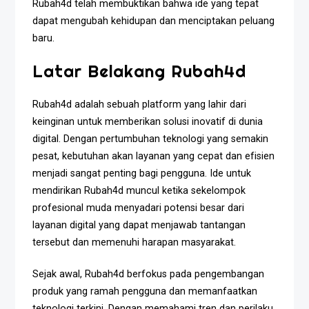
Rubah4d telah membuktikan bahwa ide yang tepat
dapat mengubah kehidupan dan menciptakan peluang
baru.
Latar Belakang Rubah4d
Rubah4d adalah sebuah platform yang lahir dari
keinginan untuk memberikan solusi inovatif di dunia
digital. Dengan pertumbuhan teknologi yang semakin
pesat, kebutuhan akan layanan yang cepat dan efisien
menjadi sangat penting bagi pengguna. Ide untuk
mendirikan Rubah4d muncul ketika sekelompok
profesional muda menyadari potensi besar dari
layanan digital yang dapat menjawab tantangan
tersebut dan memenuhi harapan masyarakat.
Sejak awal, Rubah4d berfokus pada pengembangan
produk yang ramah pengguna dan memanfaatkan
teknologi terkini. Dengan memahami tren dan perilaku