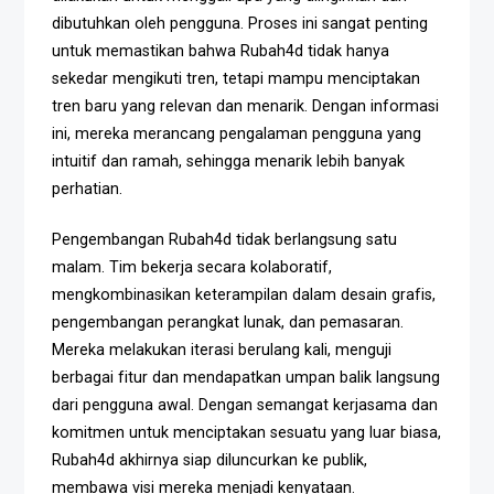
dibutuhkan oleh pengguna. Proses ini sangat penting
untuk memastikan bahwa Rubah4d tidak hanya
sekedar mengikuti tren, tetapi mampu menciptakan
tren baru yang relevan dan menarik. Dengan informasi
ini, mereka merancang pengalaman pengguna yang
intuitif dan ramah, sehingga menarik lebih banyak
perhatian.
Pengembangan Rubah4d tidak berlangsung satu
malam. Tim bekerja secara kolaboratif,
mengkombinasikan keterampilan dalam desain grafis,
pengembangan perangkat lunak, dan pemasaran.
Mereka melakukan iterasi berulang kali, menguji
berbagai fitur dan mendapatkan umpan balik langsung
dari pengguna awal. Dengan semangat kerjasama dan
komitmen untuk menciptakan sesuatu yang luar biasa,
Rubah4d akhirnya siap diluncurkan ke publik,
membawa visi mereka menjadi kenyataan.