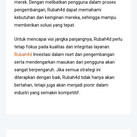
merek. Dengan melibatkan pengguna dalam proses
pengembangan, Rubah4d dapat memahami
kebutuhan dan keinginan mereka, sehingga mampu
memberikan solusi yang tepat.
Untuk mencapai visi jangka panjangnya, Rubah4d perlu
tetap fokus pada kualitas dan integritas layanan.
Rubah4d
Investasi dalam riset dan pengembangan
serta mendengarkan masukan dari pengguna akan
sangat berpengaruh. Jika semua strategi ini
diterapkan dengan baik, Rubah4d tidak hanya akan
bertahan, tetapi juga akan menjadi pionir dalam
industri yang semakin kompetitif.