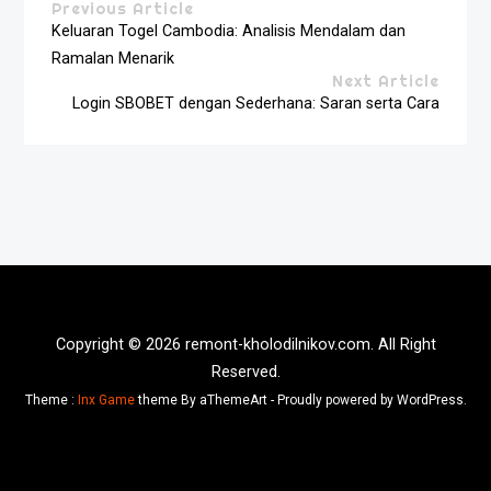
Previous Article
Keluaran Togel Cambodia: Analisis Mendalam dan
Ramalan Menarik
Next Article
Login SBOBET dengan Sederhana: Saran serta Cara
Copyright © 2026 remont-kholodilnikov.com. All Right
Reserved.
Theme :
Inx Game
theme By aThemeArt - Proudly powered by WordPress.