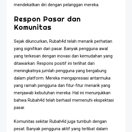
mendekatkan diri dengan pelanggan mereka.
Respon Pasar dan
Komunitas
Sejak diluncurkan, Rubah4d telah menarik perhatian
yang signifikan dari pasar. Banyak pengguna awal
yang terkesan dengan inovasi dan kemudahan yang
ditawarkan. Respons positif ini terlihat dari
meningkatnya jumlah pengguna yang bergabung
dalam platform. Mereka mengapresiasi antarmuka
yang ramah pengguna dan fitur-fitur menarik yang
menjawab kebutuhan mereka. Hal ini menunjukkan
bahwa Rubah4d telah berhasil memenuhi ekspektasi
pasar.
Komunitas sekitar Rubah4d juga tumbuh dengan
pesat. Banyak pengguna aktif yang terlibat dalam