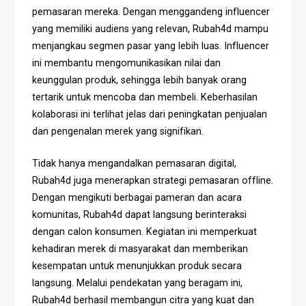
pemasaran mereka. Dengan menggandeng influencer
yang memiliki audiens yang relevan, Rubah4d mampu
menjangkau segmen pasar yang lebih luas. Influencer
ini membantu mengomunikasikan nilai dan
keunggulan produk, sehingga lebih banyak orang
tertarik untuk mencoba dan membeli. Keberhasilan
kolaborasi ini terlihat jelas dari peningkatan penjualan
dan pengenalan merek yang signifikan.
Tidak hanya mengandalkan pemasaran digital,
Rubah4d juga menerapkan strategi pemasaran offline.
Dengan mengikuti berbagai pameran dan acara
komunitas, Rubah4d dapat langsung berinteraksi
dengan calon konsumen. Kegiatan ini memperkuat
kehadiran merek di masyarakat dan memberikan
kesempatan untuk menunjukkan produk secara
langsung. Melalui pendekatan yang beragam ini,
Rubah4d berhasil membangun citra yang kuat dan