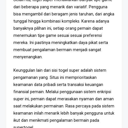
dari beberapa yang menarik dan variatif. Pengguna
bisa mengambil dari beragam jenis taruhan, dari angka
tunggal hingga kombinasi kompleks. Karena adanya
banyaknya pilihan ini, setiap orang pemain dapat
menemukan tipe game sesuai sesuai preferensi
mereka. Ini pastinya meningkatkan daya pikat serta
membuat pengalaman bermain menjadi sangat
menyenangkan.
Keunggulan lain dari sisi togel super adalah sistem
pengamanan yang. Situs ini memprioritaskan
keamanan data pribadi serta transaksi keuangan
finansial pemain. Melalui penggunaan sistem enkripsi
super ini, pemain dapat merasakan nyaman dan aman
saat melakukan permainan. Rasa percaya pada sistem
keamanan inilah menarik lebih banyak pengguna untuk
ikut dan menikmati pengalaman bermain pada
supertogel.