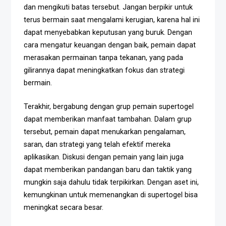
dan mengikuti batas tersebut. Jangan berpikir untuk
terus bermain saat mengalami kerugian, karena hal ini
dapat menyebabkan keputusan yang buruk. Dengan
cara mengatur keuangan dengan baik, pemain dapat
merasakan permainan tanpa tekanan, yang pada
gilirannya dapat meningkatkan fokus dan strategi
bermain.
Terakhir, bergabung dengan grup pemain supertogel
dapat memberikan manfaat tambahan. Dalam grup
tersebut, pemain dapat menukarkan pengalaman,
saran, dan strategi yang telah efektif mereka
aplikasikan. Diskusi dengan pemain yang lain juga
dapat memberikan pandangan baru dan taktik yang
mungkin saja dahulu tidak terpikirkan. Dengan aset ini,
kemungkinan untuk memenangkan di supertogel bisa
meningkat secara besar.