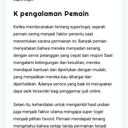
K pengalaman Pemain
Ketika membicarakan tentang supertogel, sejarah
pemain sering menjadi faktor penentu saat
menentukan sarana permainan ini. Banyak pemain
menyatakan bahwa mereka menyadari senang
dengan servis pelanggan yang cepat dan respon Saat
mengalami kebingungan dan kesulitan, mereka
mendapat bantuan dari diperlukan dengan mudah,
yang menjadikan mereka bau dihargai dan
diperhatikan. Adanya service yang baik ini merupakan
daya tarik tersendiri bagi penggemar judi online.
Selain itu, kehandalan untuk mengambil hasil undian
juga menjadi faktor utama mengapa super togel
menjadi pilihan favorit. Pemain mendapati tenang
mengetahui bahwa setiap tanda permainan terjadi