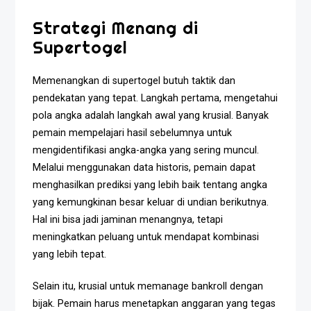
Strategi Menang di
Supertogel
Memenangkan di supertogel butuh taktik dan
pendekatan yang tepat. Langkah pertama, mengetahui
pola angka adalah langkah awal yang krusial. Banyak
pemain mempelajari hasil sebelumnya untuk
mengidentifikasi angka-angka yang sering muncul.
Melalui menggunakan data historis, pemain dapat
menghasilkan prediksi yang lebih baik tentang angka
yang kemungkinan besar keluar di undian berikutnya.
Hal ini bisa jadi jaminan menangnya, tetapi
meningkatkan peluang untuk mendapat kombinasi
yang lebih tepat.
Selain itu, krusial untuk memanage bankroll dengan
bijak. Pemain harus menetapkan anggaran yang tegas