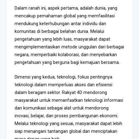
Dalam ranah ini, aspek pertama, adalah dunia, yang
mencakup pemahaman global yang memfasilitasi
mendukung keterhubungan antar individu dan
komunitas di berbagai belahan dunia. Melalui
pengetahuan yang lebih luas, masyarakat dapat
mengimplementasikan metode unggulan dari berbagai
negara, memperbaiki kolaborasi, dan menyebarkan
pengetahuan yang berguna bagi kemajuan bersama.
Dimensi yang kedua, teknologi, fokus pentingnya
teknologi dalam memperluas akses dan efisiensi
dalam beragam sektor. Rakyat 4D mendorong
masyarakat untuk memanfaatkan teknologi informasi
dan komunikasi sebagai alat untuk mendorong
inovasi, belajar, dan proses pembangunan ekonomi.
Melalui teknologi yang sesuai, masyarakat dapat lebih
siap menangani tantangan global dan menciptakan