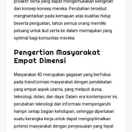
proaktif serta yang dapat mengemukakan keinginan
dan konsep-konsep mereka. Perubahan tersebut
menghantarkan pada kemajuan atas kualitas hidup
beserta penguatan, tahun semua orang memiliki
peluang untuk ikut serta ke dalam memajukan yang
optimal bagi komunitas mereka.
Pengertian Masyarakat
Empat Dimensi
Masyarakat 4D merupakan gagasan yang berfokus
pada transformasi masyarakat dengan pendekatan
yang empat aspek utama, yang meliputi dunia,
teknologi, dolan, dan daya. Dalam era kontemporer ini,
perubahan teknologi dan informasi mempengaruhi
hampir setiap bagian kehidupan, sehingga diperlukan
suatu kerangka kerja untuk dapat mengoptimalkan
potensi masyarakat dengan penyesuaian yang tepat.