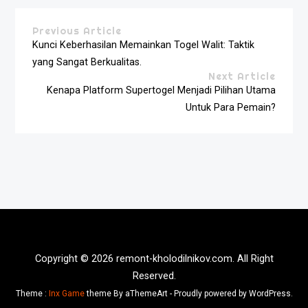
Previous Article
Kunci Keberhasilan Memainkan Togel Walit: Taktik
yang Sangat Berkualitas.
Next Article
Kenapa Platform Supertogel Menjadi Pilihan Utama
Untuk Para Pemain?
Copyright © 2026 remont-kholodilnikov.com. All Right
Reserved.
Theme :
Inx Game
theme By aThemeArt - Proudly powered by WordPress.