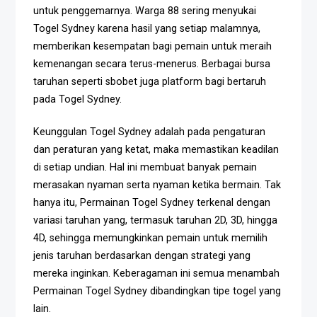
untuk penggemarnya. Warga 88 sering menyukai
Togel Sydney karena hasil yang setiap malamnya,
memberikan kesempatan bagi pemain untuk meraih
kemenangan secara terus-menerus. Berbagai bursa
taruhan seperti sbobet juga platform bagi bertaruh
pada Togel Sydney.
Keunggulan Togel Sydney adalah pada pengaturan
dan peraturan yang ketat, maka memastikan keadilan
di setiap undian. Hal ini membuat banyak pemain
merasakan nyaman serta nyaman ketika bermain. Tak
hanya itu, Permainan Togel Sydney terkenal dengan
variasi taruhan yang, termasuk taruhan 2D, 3D, hingga
4D, sehingga memungkinkan pemain untuk memilih
jenis taruhan berdasarkan dengan strategi yang
mereka inginkan. Keberagaman ini semua menambah
Permainan Togel Sydney dibandingkan tipe togel yang
lain.