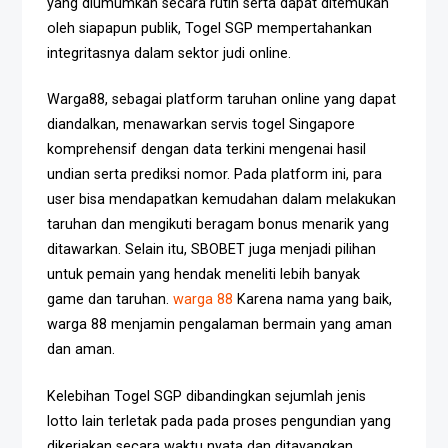
yang diumumkan secara rutin serta dapat ditemukan
oleh siapapun publik, Togel SGP mempertahankan
integritasnya dalam sektor judi online.
Warga88, sebagai platform taruhan online yang dapat
diandalkan, menawarkan servis togel Singapore
komprehensif dengan data terkini mengenai hasil
undian serta prediksi nomor. Pada platform ini, para
user bisa mendapatkan kemudahan dalam melakukan
taruhan dan mengikuti beragam bonus menarik yang
ditawarkan. Selain itu, SBOBET juga menjadi pilihan
untuk pemain yang hendak meneliti lebih banyak
game dan taruhan.
warga 88
Karena nama yang baik,
warga 88 menjamin pengalaman bermain yang aman
dan aman.
Kelebihan Togel SGP dibandingkan sejumlah jenis
lotto lain terletak pada pada proses pengundian yang
dikerjakan secara waktu nyata dan ditayangkan