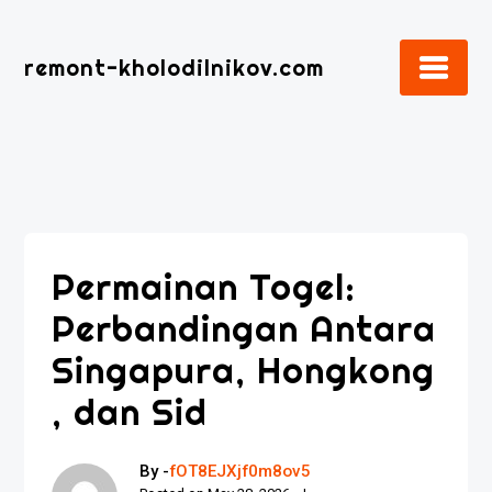
Skip
to
remont-kholodilnikov.com
content
Permainan Togel:
Perbandingan Antara
Singapura, Hongkong
, dan Sid
By -
fOT8EJXjf0m8ov5