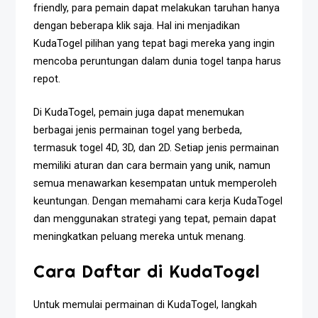
friendly, para pemain dapat melakukan taruhan hanya
dengan beberapa klik saja. Hal ini menjadikan
KudaTogel pilihan yang tepat bagi mereka yang ingin
mencoba peruntungan dalam dunia togel tanpa harus
repot.
Di KudaTogel, pemain juga dapat menemukan
berbagai jenis permainan togel yang berbeda,
termasuk togel 4D, 3D, dan 2D. Setiap jenis permainan
memiliki aturan dan cara bermain yang unik, namun
semua menawarkan kesempatan untuk memperoleh
keuntungan. Dengan memahami cara kerja KudaTogel
dan menggunakan strategi yang tepat, pemain dapat
meningkatkan peluang mereka untuk menang.
Cara Daftar di KudaTogel
Untuk memulai permainan di KudaTogel, langkah