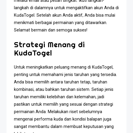
melalui email atau pesan singkat. Ikuti langkah-
langkah di dalamnya untuk mengaktifkan akun Anda di
KudaTogel. Setelah akun Anda aktif, Anda bisa mulai
menikmati berbagai permainan yang ditawarkan.
Selamat bermain dan semoga sukses!
Strategi Menang di
KudaTogel
Untuk meningkatkan peluang menang di KudaTogel,
penting untuk memahami jenis taruhan yang tersedia.
Anda bisa memilih antara taruhan tetap, taruhan
kombinasi, atau bahkan taruhan sistem. Setiap jenis
taruhan memiliki kelebihan dan kelemahan, jadi
pastikan untuk memilih yang sesuai dengan strategi
permainan Anda. Melakukan riset sebelumnya
mengenai performa kuda dan kondisi balapan juga
sangat membantu dalam membuat keputusan yang